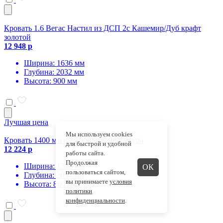
Кровать 1.6 Вегас Настил из ДСП 2с Кашемир/Дуб крафт
золотой
12 948 р
Ширина: 1636 мм
Глубина: 2032 мм
Высота: 900 мм
Лучшая цена
Мы используем cookies
Кровать 1400 мм с 2-мя ящиками Сакура
для быстрой и удобной
12 224 р
работы сайта.
Продолжая
Ширина: 1550 мм
ОК
пользоваться сайтом,
Глубина: 2034 мм
вы принимаете
условия
Высота: 860 мм
политики
конфиденциальности
.