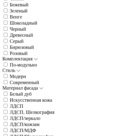
Бежевый
Зеленый
Венге
Шоколадный
Черный
Древесный
Серый
Бирюзовый
Розовый
Комплектация
По-модульно
Стиль
Модерн
Современный
Материал фасада
Белый дуб
Искусственная кожа
ЛДСП
ЛДСП, Шелкография
ЛДСП/зеркало
ЛДСП/кожзам
ЛДСП/МДФ