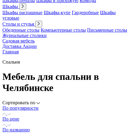
Шкафы-пеналы
Шкафы в прихожую
Комоды
Шкафы
Шкафы распашные
Шкафы-купе
Гардеробные
Шкафы
угловые
Столы и стулья
Обеденные столы
Компьютерные столы
Письменные столы
Журнальные столики
Садовая мебель
Доставка
Акции
Главная
Спальня
Мебель для спальни в
Челябинске
Сортировать по
По популярности
По цене
По названию