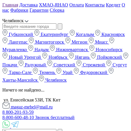
Главная
Доставка
ХМАО-ЯНАО
Оплата
Контакты
Кредит
О
нас
Фабрики
Гарантии
Сборка
Челябинск
Губкинский
Екатеринбург
Когалым
Красноярск
Лангепас
Магнитогорск
Мегион
Миасс
Муравленко
Надым
Нижневартовск
Новосибирск
Новый Уренгой
Ноябрьск
Нягань
Пойковский
Покачи
Радужный
Советский
Стрежевой
Сургут
Тарко-Сале
Тюмень
Урай
Федоровский
Ханты-Мансийск
Челябинск
Ничего не найдено...
ул. Енисейская 53И, ТК Кит
magaz-mebel@mail.ru
8 800-201-93-59
8-800-600-48-10 Звонок бесплатный