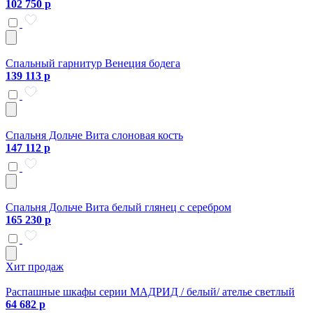
102 750 р
Спальный гарнитур Венеция бодега
139 113 р
Спальня Дольче Вита слоновая кость
147 112 р
Спальня Дольче Вита белый глянец с серебром
165 230 р
Хит продаж
Распашные шкафы серии МАДРИД / белый/ ателье светлый
64 682 р