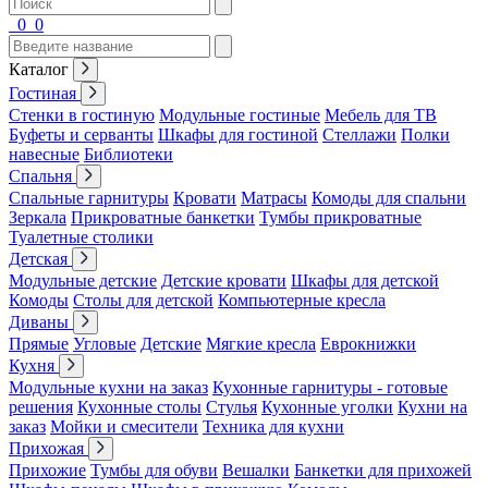
0
0
Каталог
Гостиная
Стенки в гостиную
Модульные гостиные
Мебель для ТВ
Буфеты и серванты
Шкафы для гостиной
Стеллажи
Полки
навесные
Библиотеки
Спальня
Спальные гарнитуры
Кровати
Матрасы
Комоды для спальни
Зеркала
Прикроватные банкетки
Тумбы прикроватные
Туалетные столики
Детская
Модульные детские
Детские кровати
Шкафы для детской
Комоды
Столы для детской
Компьютерные кресла
Диваны
Прямые
Угловые
Детские
Мягкие кресла
Еврокнижки
Кухня
Модульные кухни на заказ
Кухонные гарнитуры - готовые
решения
Кухонные столы
Стулья
Кухонные уголки
Кухни на
заказ
Мойки и смесители
Техника для кухни
Прихожая
Прихожие
Тумбы для обуви
Вешалки
Банкетки для прихожей