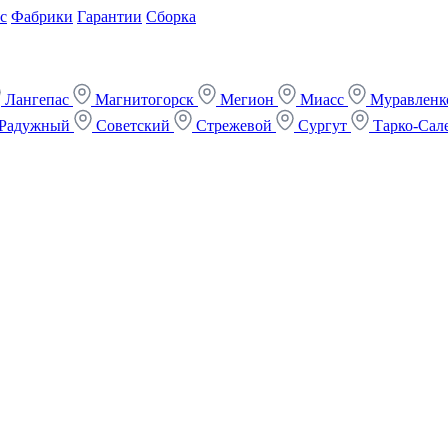
с
Фабрики
Гарантии
Сборка
Лангепас
Магнитогорск
Мегион
Миасс
Муравлен
Радужный
Советский
Стрежевой
Сургут
Тарко-Сал