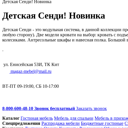
Детская Сенди! Новинка
Детская Сенди! Новинка
Детская Сенди - это модульная система, в данной коллекции
любую сторону). Две модели кровати на выбор: кровать с по
колесиками. Антресольные шкафы и навесная полка. Большой 
.
ул. Енисейская 53И, ТК Кит
magaz-mebel@mail.ru
ВТ-ПТ 09-19:00, СБ 10-17:00
8-800-600-48-10 Звонок бесплатный
Заказать звонок
Каталог
Гостиная мебель
Мебель для спальни
Мебель в прихо
Спец­предложения
Распродажа мебели
Бюджетные гостиные
С