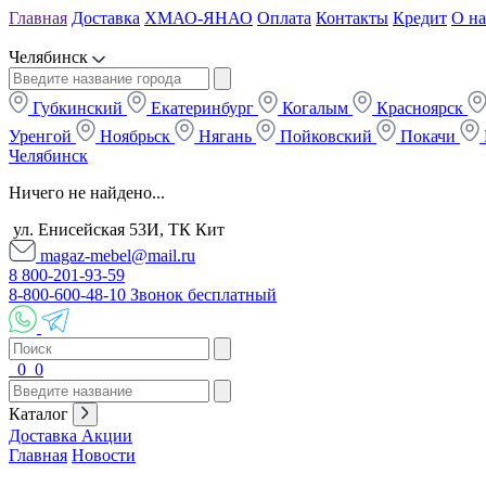
Главная
Доставка
ХМАО-ЯНАО
Оплата
Контакты
Кредит
О на
Челябинск
Губкинский
Екатеринбург
Когалым
Красноярск
Уренгой
Ноябрьск
Нягань
Пойковский
Покачи
Челябинск
Ничего не найдено...
ул. Енисейская 53И, ТК Кит
magaz-mebel@mail.ru
8 800-201-93-59
8-800-600-48-10 Звонок бесплатный
0
0
Каталог
Доставка
Акции
Главная
Новости