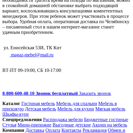
необходимости тратить время на походы по магазинам, можно
в спокойной домашней обстановке выбрать подходящий
вариант, воспользовавшись консультациями компетентных
менеджеров. При этом ребенок может участвовать в процессе
выбора. Удобная оплата, оперативная доставка по Челябинску
– письменный стол в нашем интернет-магазине станет
удачным приобретением.
ул. Енисейская 53И, ТК Кит
magaz-mebel@mail.ru
ВТ-ПТ 09-19:00, СБ 10-17:00
8-800-600-48-10 Звонок бесплатный
Заказать звонок
Каталог
Гостиная мебель
Мебель для спальни
Мебель в
прихожую
Детская мебель
Мебель для кухни
Мягкая мебель
Шкафы-купе
Спец­предложения
Распродажа мебели
Бюджетные гостиные
Стулья
Мини-прихожие
Выгодные детские
Акции на мебель
Компания
Доставка
Оплата
Контакты
Рекламация
Обмен и