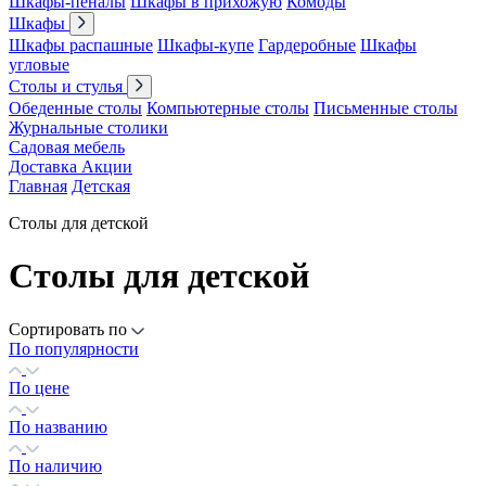
Шкафы-пеналы
Шкафы в прихожую
Комоды
Шкафы
Шкафы распашные
Шкафы-купе
Гардеробные
Шкафы
угловые
Столы и стулья
Обеденные столы
Компьютерные столы
Письменные столы
Журнальные столики
Садовая мебель
Доставка
Акции
Главная
Детская
Столы для детской
Столы для детской
Сортировать по
По популярности
По цене
По названию
По наличию