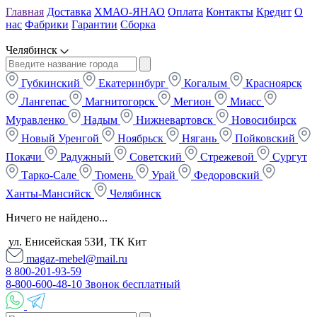
Главная
Доставка
ХМАО-ЯНАО
Оплата
Контакты
Кредит
О
нас
Фабрики
Гарантии
Сборка
Челябинск
Губкинский
Екатеринбург
Когалым
Красноярск
Лангепас
Магнитогорск
Мегион
Миасс
Муравленко
Надым
Нижневартовск
Новосибирск
Новый Уренгой
Ноябрьск
Нягань
Пойковский
Покачи
Радужный
Советский
Стрежевой
Сургут
Тарко-Сале
Тюмень
Урай
Федоровский
Ханты-Мансийск
Челябинск
Ничего не найдено...
ул. Енисейская 53И, ТК Кит
magaz-mebel@mail.ru
8 800-201-93-59
8-800-600-48-10 Звонок бесплатный