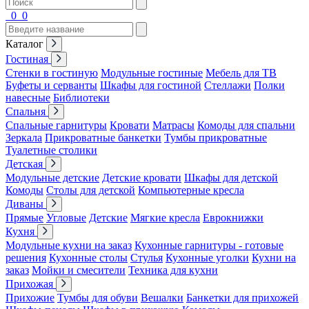
0
0
Каталог
Гостиная
Стенки в гостиную
Модульные гостиные
Мебель для ТВ
Буфеты и серванты
Шкафы для гостиной
Стеллажи
Полки
навесные
Библиотеки
Спальня
Спальные гарнитуры
Кровати
Матрасы
Комоды для спальни
Зеркала
Прикроватные банкетки
Тумбы прикроватные
Туалетные столики
Детская
Модульные детские
Детские кровати
Шкафы для детской
Комоды
Столы для детской
Компьютерные кресла
Диваны
Прямые
Угловые
Детские
Мягкие кресла
Еврокнижки
Кухня
Модульные кухни на заказ
Кухонные гарнитуры - готовые
решения
Кухонные столы
Стулья
Кухонные уголки
Кухни на
заказ
Мойки и смесители
Техника для кухни
Прихожая
Прихожие
Тумбы для обуви
Вешалки
Банкетки для прихожей