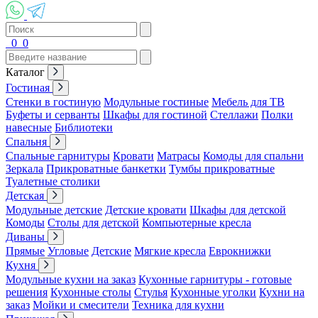
0
0
Каталог
Гостиная
Стенки в гостиную
Модульные гостиные
Мебель для ТВ
Буфеты и серванты
Шкафы для гостиной
Стеллажи
Полки
навесные
Библиотеки
Спальня
Спальные гарнитуры
Кровати
Матрасы
Комоды для спальни
Зеркала
Прикроватные банкетки
Тумбы прикроватные
Туалетные столики
Детская
Модульные детские
Детские кровати
Шкафы для детской
Комоды
Столы для детской
Компьютерные кресла
Диваны
Прямые
Угловые
Детские
Мягкие кресла
Еврокнижки
Кухня
Модульные кухни на заказ
Кухонные гарнитуры - готовые
решения
Кухонные столы
Стулья
Кухонные уголки
Кухни на
заказ
Мойки и смесители
Техника для кухни