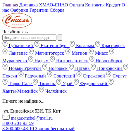
Главная
Доставка
ХМАО-ЯНАО
Оплата
Контакты
Кредит
О
нас
Фабрики
Гарантии
Сборка
Челябинск
Губкинский
Екатеринбург
Когалым
Красноярск
Лангепас
Магнитогорск
Мегион
Миасс
Муравленко
Надым
Нижневартовск
Новосибирск
Новый Уренгой
Ноябрьск
Нягань
Пойковский
Покачи
Радужный
Советский
Стрежевой
Сургут
Тарко-Сале
Тюмень
Урай
Федоровский
Ханты-Мансийск
Челябинск
Ничего не найдено...
ул. Енисейская 53И, ТК Кит
magaz-mebel@mail.ru
8 800-201-93-59
8-800-600-48-10 Звонок бесплатный