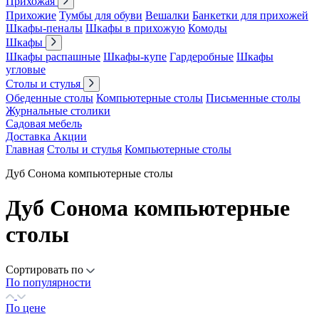
Прихожая
Прихожие
Тумбы для обуви
Вешалки
Банкетки для прихожей
Шкафы-пеналы
Шкафы в прихожую
Комоды
Шкафы
Шкафы распашные
Шкафы-купе
Гардеробные
Шкафы
угловые
Столы и стулья
Обеденные столы
Компьютерные столы
Письменные столы
Журнальные столики
Садовая мебель
Доставка
Акции
Главная
Столы и стулья
Компьютерные столы
Дуб Сонома компьютерные столы
Дуб Сонома компьютерные
столы
Сортировать по
По популярности
По цене