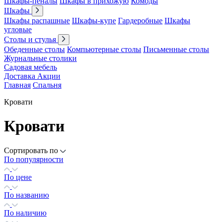
Шкафы-пеналы
Шкафы в прихожую
Комоды
Шкафы
Шкафы распашные
Шкафы-купе
Гардеробные
Шкафы
угловые
Столы и стулья
Обеденные столы
Компьютерные столы
Письменные столы
Журнальные столики
Садовая мебель
Доставка
Акции
Главная
Спальня
Кровати
Кровати
Сортировать по
По популярности
По цене
По названию
По наличию