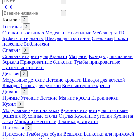
0
0
Каталог
Гостиная
Стенки в гостиную
Модульные гостиные
Мебель для ТВ
Буфеты и серванты
Шкафы для гостиной
Стеллажи
Полки
навесные
Библиотеки
Спальня
Спальные гарнитуры
Кровати
Матрасы
Комоды для спальни
Зеркала
Прикроватные банкетки
Тумбы прикроватные
Туалетные столики
Детская
Модульные детские
Детские кровати
Шкафы для детской
Комоды
Столы для детской
Компьютерные кресла
Диваны
Прямые
Угловые
Детские
Мягкие кресла
Еврокнижки
Кухня
Модульные кухни на заказ
Кухонные гарнитуры - готовые
решения
Кухонные столы
Стулья
Кухонные уголки
Кухни на
заказ
Мойки и смесители
Техника для кухни
Прихожая
Прихожие
Тумбы для обуви
Вешалки
Банкетки для прихожей