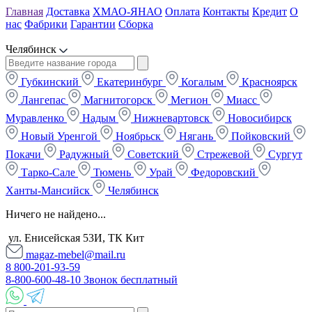
Главная
Доставка
ХМАО-ЯНАО
Оплата
Контакты
Кредит
О
нас
Фабрики
Гарантии
Сборка
Челябинск
Губкинский
Екатеринбург
Когалым
Красноярск
Лангепас
Магнитогорск
Мегион
Миасс
Муравленко
Надым
Нижневартовск
Новосибирск
Новый Уренгой
Ноябрьск
Нягань
Пойковский
Покачи
Радужный
Советский
Стрежевой
Сургут
Тарко-Сале
Тюмень
Урай
Федоровский
Ханты-Мансийск
Челябинск
Ничего не найдено...
ул. Енисейская 53И, ТК Кит
magaz-mebel@mail.ru
8 800-201-93-59
8-800-600-48-10 Звонок бесплатный