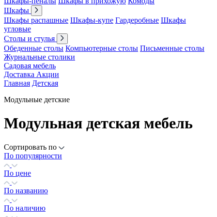
Шкафы-пеналы
Шкафы в прихожую
Комоды
Шкафы
Шкафы распашные
Шкафы-купе
Гардеробные
Шкафы
угловые
Столы и стулья
Обеденные столы
Компьютерные столы
Письменные столы
Журнальные столики
Садовая мебель
Доставка
Акции
Главная
Детская
Модульные детские
Модульная детская мебель
Сортировать по
По популярности
По цене
По названию
По наличию