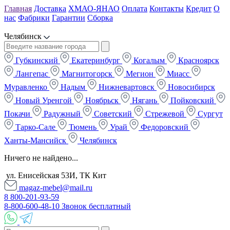
Главная
Доставка
ХМАО-ЯНАО
Оплата
Контакты
Кредит
О
нас
Фабрики
Гарантии
Сборка
Челябинск
Губкинский
Екатеринбург
Когалым
Красноярск
Лангепас
Магнитогорск
Мегион
Миасс
Муравленко
Надым
Нижневартовск
Новосибирск
Новый Уренгой
Ноябрьск
Нягань
Пойковский
Покачи
Радужный
Советский
Стрежевой
Сургут
Тарко-Сале
Тюмень
Урай
Федоровский
Ханты-Мансийск
Челябинск
Ничего не найдено...
ул. Енисейская 53И, ТК Кит
magaz-mebel@mail.ru
8 800-201-93-59
8-800-600-48-10 Звонок бесплатный