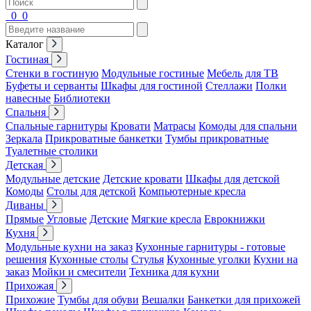
0
0
Каталог
Гостиная
Стенки в гостиную
Модульные гостиные
Мебель для ТВ
Буфеты и серванты
Шкафы для гостиной
Стеллажи
Полки
навесные
Библиотеки
Спальня
Спальные гарнитуры
Кровати
Матрасы
Комоды для спальни
Зеркала
Прикроватные банкетки
Тумбы прикроватные
Туалетные столики
Детская
Модульные детские
Детские кровати
Шкафы для детской
Комоды
Столы для детской
Компьютерные кресла
Диваны
Прямые
Угловые
Детские
Мягкие кресла
Еврокнижки
Кухня
Модульные кухни на заказ
Кухонные гарнитуры - готовые
решения
Кухонные столы
Стулья
Кухонные уголки
Кухни на
заказ
Мойки и смесители
Техника для кухни
Прихожая
Прихожие
Тумбы для обуви
Вешалки
Банкетки для прихожей