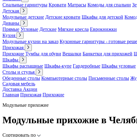
Спальные гарнитуры
Кровати
Матрасы
Комоды для спальни
Зе
Детская
Модульные детские
Детские кровати
Шкафы для детской
Комо
Диваны
Прямые
Угловые
Детские
Мягкие кресла
Еврокнижки
Кухня
Модульные кухни на заказ
Кухонные гарнитуры - готовые реш
Прихожая
Прихожие
Тумбы для обуви
Вешалки
Банкетки для прихожей
Ш
Шкафы
Шкафы распашные
Шкафы-купе
Гардеробные
Шкафы угловые
Столы и стулья
Обеденные столы
Компьютерные столы
Письменные столы
Жу
Садовая мебель
Доставка
Акции
Главная
Прихожая
Прихожие
Модульные прихожие
Модульные прихожие в Челяб
Сортировать по