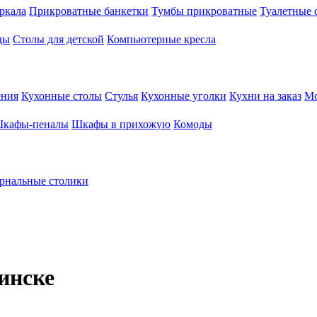
ркала
Прикроватные банкетки
Тумбы прикроватные
Туалетные 
ды
Столы для детской
Компьютерные кресла
ения
Кухонные столы
Стулья
Кухонные уголки
Кухни на заказ
Мо
кафы-пеналы
Шкафы в прихожую
Комоды
рнальные столики
инске