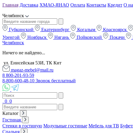
Главная
Доставка
ХМАО-ЯНАО
Оплата
Контакты
Кредит
О на
Челябинск
Губкинский
Екатеринбург
Когалым
Красноярск
Уренгой
Ноябрьск
Нягань
Пойковский
Покачи
Челябинск
Ничего не найдено...
ул. Енисейская 53И, ТК Кит
magaz-mebel@mail.ru
8 800-201-93-59
8-800-600-48-10 Звонок бесплатный
0
0
Каталог
Гостиная
Стенки в гостиную
Модульные гостиные
Мебель для ТВ
Буфет
Спальня