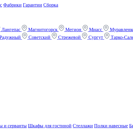
с
Фабрики
Гарантии
Сборка
Лангепас
Магнитогорск
Мегион
Миасс
Муравлен
Радужный
Советский
Стрежевой
Сургут
Тарко-Сал
ы и серванты
Шкафы для гостиной
Стеллажи
Полки навесные
Б