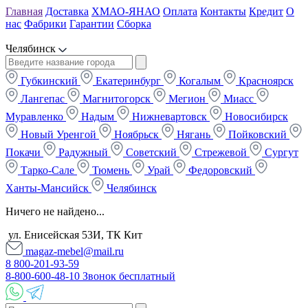
Главная
Доставка
ХМАО-ЯНАО
Оплата
Контакты
Кредит
О
нас
Фабрики
Гарантии
Сборка
Челябинск
Губкинский
Екатеринбург
Когалым
Красноярск
Лангепас
Магнитогорск
Мегион
Миасс
Муравленко
Надым
Нижневартовск
Новосибирск
Новый Уренгой
Ноябрьск
Нягань
Пойковский
Покачи
Радужный
Советский
Стрежевой
Сургут
Тарко-Сале
Тюмень
Урай
Федоровский
Ханты-Мансийск
Челябинск
Ничего не найдено...
ул. Енисейская 53И, ТК Кит
magaz-mebel@mail.ru
8 800-201-93-59
8-800-600-48-10 Звонок бесплатный