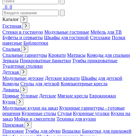
0
0
Каталог
Гостиная
Стенки в гостиную
Модульные гостиные
Мебель для ТВ
Буфеты и серванты
Шкафы для гостиной
Стеллажи
Полки
навесные
Библиотеки
Спальня
Спальные гарнитуры
Кровати
Матрасы
Комоды для спальни
Зеркала
Прикроватные банкетки
Тумбы прикроватные
Туалетные столики
Детская
Модульные детские
Детские кровати
Шкафы для детской
Комоды
Столы для детской
Компьютерные кресла
Диваны
Прямые
Угловые
Детские
Мягкие кресла
Еврокнижки
Кухня
Модульные кухни на заказ
Кухонные гарнитуры - готовые
решения
Кухонные столы
Стулья
Кухонные уголки
Кухни на
заказ
Мойки и смесители
Техника для кухни
Прихожая
Прихожие
Тумбы для обуви
Вешалки
Банкетки для прихожей