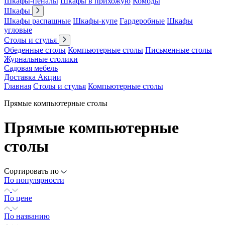
Шкафы-пеналы
Шкафы в прихожую
Комоды
Шкафы
Шкафы распашные
Шкафы-купе
Гардеробные
Шкафы
угловые
Столы и стулья
Обеденные столы
Компьютерные столы
Письменные столы
Журнальные столики
Садовая мебель
Доставка
Акции
Главная
Столы и стулья
Компьютерные столы
Прямые компьютерные столы
Прямые компьютерные
столы
Сортировать по
По популярности
По цене
По названию