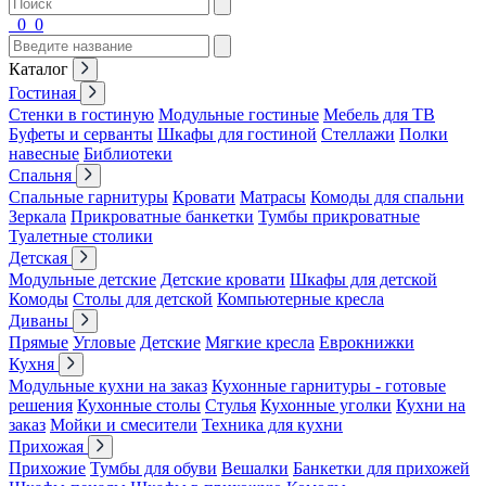
0
0
Каталог
Гостиная
Стенки в гостиную
Модульные гостиные
Мебель для ТВ
Буфеты и серванты
Шкафы для гостиной
Стеллажи
Полки
навесные
Библиотеки
Спальня
Спальные гарнитуры
Кровати
Матрасы
Комоды для спальни
Зеркала
Прикроватные банкетки
Тумбы прикроватные
Туалетные столики
Детская
Модульные детские
Детские кровати
Шкафы для детской
Комоды
Столы для детской
Компьютерные кресла
Диваны
Прямые
Угловые
Детские
Мягкие кресла
Еврокнижки
Кухня
Модульные кухни на заказ
Кухонные гарнитуры - готовые
решения
Кухонные столы
Стулья
Кухонные уголки
Кухни на
заказ
Мойки и смесители
Техника для кухни
Прихожая
Прихожие
Тумбы для обуви
Вешалки
Банкетки для прихожей