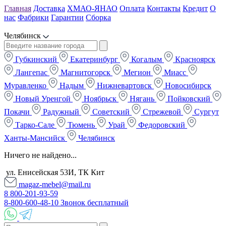
Главная
Доставка
ХМАО-ЯНАО
Оплата
Контакты
Кредит
О
нас
Фабрики
Гарантии
Сборка
Челябинск
Губкинский
Екатеринбург
Когалым
Красноярск
Лангепас
Магнитогорск
Мегион
Миасс
Муравленко
Надым
Нижневартовск
Новосибирск
Новый Уренгой
Ноябрьск
Нягань
Пойковский
Покачи
Радужный
Советский
Стрежевой
Сургут
Тарко-Сале
Тюмень
Урай
Федоровский
Ханты-Мансийск
Челябинск
Ничего не найдено...
ул. Енисейская 53И, ТК Кит
magaz-mebel@mail.ru
8 800-201-93-59
8-800-600-48-10 Звонок бесплатный