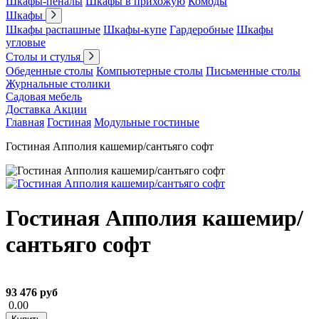
Шкафы-пеналы
Шкафы в прихожую
Комоды
Шкафы
Шкафы распашные
Шкафы-купе
Гардеробные
Шкафы
угловые
Столы и стулья
Обеденные столы
Компьютерные столы
Письменные столы
Журнальные столики
Садовая мебель
Доставка
Акции
Главная
Гостиная
Модульные гостиные
Гостиная Апполия кашемир/сантьяго софт
Гостиная Апполия кашемир/
сантьяго софт
93 476 руб
0.00