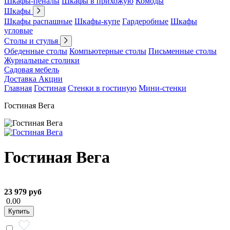
Шкафы-пеналы
Шкафы в прихожую
Комоды
Шкафы
Шкафы распашные
Шкафы-купе
Гардеробные
Шкафы
угловые
Столы и стулья
Обеденные столы
Компьютерные столы
Письменные столы
Журнальные столики
Садовая мебель
Доставка
Акции
Главная
Гостиная
Стенки в гостиную
Мини-стенки
Гостиная Вега
Гостиная Вега
23 979 руб
0.00
Купить