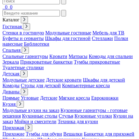
0
0
Каталог
Гостиная
Стенки в гостиную
Модульные гостиные
Мебель для ТВ
Буфеты и серванты
Шкафы для гостиной
Стеллажи
Полки
навесные
Библиотеки
Спальня
Спальные гарнитуры
Кровати
Матрасы
Комоды для спальни
Зеркала
Прикроватные банкетки
Тумбы прикроватные
Туалетные столики
Детская
Модульные детские
Детские кровати
Шкафы для детской
Комоды
Столы для детской
Компьютерные кресла
Диваны
Прямые
Угловые
Детские
Мягкие кресла
Еврокнижки
Кухня
Модульные кухни на заказ
Кухонные гарнитуры - готовые
решения
Кухонные столы
Стулья
Кухонные уголки
Кухни на
заказ
Мойки и смесители
Техника для кухни
Прихожая
Прихожие
Тумбы для обуви
Вешалки
Банкетки для прихожей