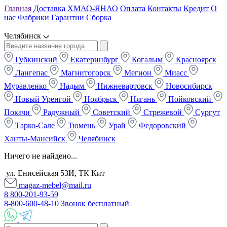
Главная
Доставка
ХМАО-ЯНАО
Оплата
Контакты
Кредит
О
нас
Фабрики
Гарантии
Сборка
Челябинск
Губкинский
Екатеринбург
Когалым
Красноярск
Лангепас
Магнитогорск
Мегион
Миасс
Муравленко
Надым
Нижневартовск
Новосибирск
Новый Уренгой
Ноябрьск
Нягань
Пойковский
Покачи
Радужный
Советский
Стрежевой
Сургут
Тарко-Сале
Тюмень
Урай
Федоровский
Ханты-Мансийск
Челябинск
Ничего не найдено...
ул. Енисейская 53И, ТК Кит
magaz-mebel@mail.ru
8 800-201-93-59
8-800-600-48-10 Звонок бесплатный