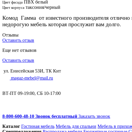
ПВХ белый
Цвет фасада
таксония/черный
Цвет корпуса
Комод Гамма от известного производителя отлично п
недорогую мебель которая прослужит вам долго.
Отзывы
Оставить отзыв
Еще нет отзывов
Оставить отзыв
ул. Енисейская 53И, ТК Кит
magaz-mebel@mail.ru
ВТ-ПТ 09-19:00, СБ 10-17:00
8-800-600-48-10 Звонок бесплатный
Заказать звонок
Каталог
Гостиная мебель
Мебель для спальни
Мебель в прихо
Спец­предложения
Распродажа мебели
Бюджетные гостиные
С