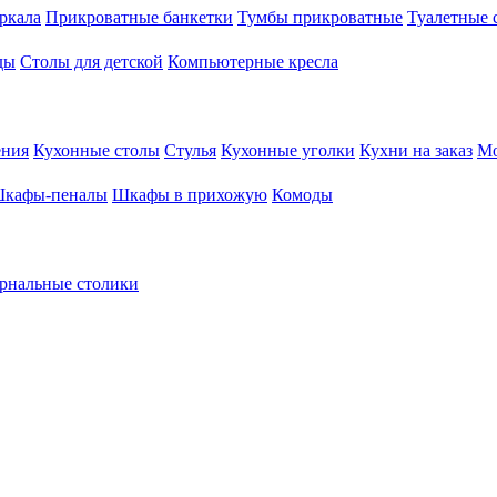
ркала
Прикроватные банкетки
Тумбы прикроватные
Туалетные 
ды
Столы для детской
Компьютерные кресла
ения
Кухонные столы
Стулья
Кухонные уголки
Кухни на заказ
Мо
кафы-пеналы
Шкафы в прихожую
Комоды
рнальные столики