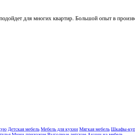
одойдет для многих квартир. Большой опыт в произво
жую
Детская мебель
Мебель для кухни
Мягкая мебель
Шкафы-ку
тулья
Мини-прихожие
Выгодные детские
Акции на мебель