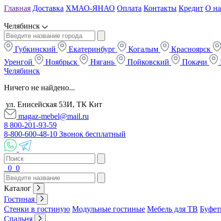
Главная
Доставка
ХМАО-ЯНАО
Оплата
Контакты
Кредит
О на
Челябинск
Губкинский
Екатеринбург
Когалым
Красноярск
Уренгой
Ноябрьск
Нягань
Пойковский
Покачи
Челябинск
Ничего не найдено...
ул. Енисейская 53И, ТК Кит
magaz-mebel@mail.ru
8 800-201-93-59
8-800-600-48-10 Звонок бесплатный
0
0
Каталог
Гостиная
Стенки в гостиную
Модульные гостиные
Мебель для ТВ
Буфет
Спальня