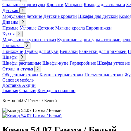
Спальные гарнитуры
Кровати
Матрасы
Комоды для спальни
Зе
Детская
Модульные детские
Детские кровати
Шкафы для детской
Комо
Диваны
Прямые
Угловые
Детские
Мягкие кресла
Еврокнижки
Кухня
Модульные кухни на заказ
Кухонные гарнитуры - готовые реш
Прихожая
Прихожие
Тумбы для обуви
Вешалки
Банкетки для прихожей
Ш
Шкафы
Шкафы распашные
Шкафы-купе
Гардеробные
Шкафы угловые
Столы и стулья
Обеденные столы
Компьютерные столы
Письменные столы
Жу
Садовая мебель
Доставка
Акции
Главная
Спальня
Комоды в спальню
Комод 54.07 Гамма / Белый
Комод 54.07 Гамма / Белый