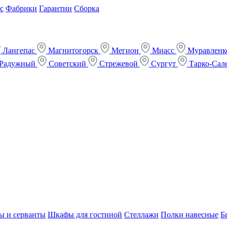
с
Фабрики
Гарантии
Сборка
Лангепас
Магнитогорск
Мегион
Миасс
Муравлен
Радужный
Советский
Стрежевой
Сургут
Тарко-Сал
ы и серванты
Шкафы для гостиной
Стеллажи
Полки навесные
Б