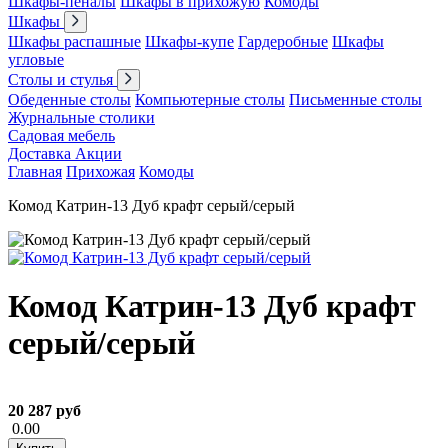
Шкафы-пеналы
Шкафы в прихожую
Комоды
Шкафы
Шкафы распашные
Шкафы-купе
Гардеробные
Шкафы
угловые
Столы и стулья
Обеденные столы
Компьютерные столы
Письменные столы
Журнальные столики
Садовая мебель
Доставка
Акции
Главная
Прихожая
Комоды
Комод Катрин-13 Дуб крафт серый/серый
Комод Катрин-13 Дуб крафт
серый/серый
20 287 руб
0.00