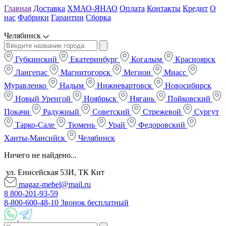
Главная
Доставка
ХМАО-ЯНАО
Оплата
Контакты
Кредит
О
нас
Фабрики
Гарантии
Сборка
Челябинск
Губкинский
Екатеринбург
Когалым
Красноярск
Лангепас
Магнитогорск
Мегион
Миасс
Муравленко
Надым
Нижневартовск
Новосибирск
Новый Уренгой
Ноябрьск
Нягань
Пойковский
Покачи
Радужный
Советский
Стрежевой
Сургут
Тарко-Сале
Тюмень
Урай
Федоровский
Ханты-Мансийск
Челябинск
Ничего не найдено...
ул. Енисейская 53И, ТК Кит
magaz-mebel@mail.ru
8 800-201-93-59
8-800-600-48-10 Звонок бесплатный