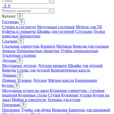
0
0
Каталог
Гостиная
Стенки в гостиную
Модульные гостиные
Мебель для ТВ
Буфеты и серванты
Шкафы для гостиной
Стеллажи
Полки
навесные
Библиотеки
Спальня
Спальные гарнитуры
Кровати
Матрасы
Комоды для спальни
Зеркала
Прикроватные банкетки
Тумбы прикроватные
Туалетные столики
Детская
Модульные детские
Детские кровати
Шкафы для детской
Комоды
Столы для детской
Компьютерные кресла
Диваны
Прямые
Угловые
Детские
Мягкие кресла
Еврокнижки
Кухня
Модульные кухни на заказ
Кухонные гарнитуры - готовые
решения
Кухонные столы
Стулья
Кухонные уголки
Кухни на
заказ
Мойки и смесители
Техника для кухни
Прихожая
Прихожие
Тумбы для обуви
Вешалки
Банкетки для прихожей