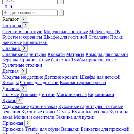
0
0
Каталог
Гостиная
Стенки в гостиную
Модульные гостиные
Мебель для ТВ
Буфеты и серванты
Шкафы для гостиной
Стеллажи
Полки
навесные
Библиотеки
Спальня
Спальные гарнитуры
Кровати
Матрасы
Комоды для спальни
Зеркала
Прикроватные банкетки
Тумбы прикроватные
Туалетные столики
Детская
Модульные детские
Детские кровати
Шкафы для детской
Комоды
Столы для детской
Компьютерные кресла
Диваны
Прямые
Угловые
Детские
Мягкие кресла
Еврокнижки
Кухня
Модульные кухни на заказ
Кухонные гарнитуры - готовые
решения
Кухонные столы
Стулья
Кухонные уголки
Кухни на
заказ
Мойки и смесители
Техника для кухни
Прихожая
Прихожие
Тумбы для обуви
Вешалки
Банкетки для прихожей