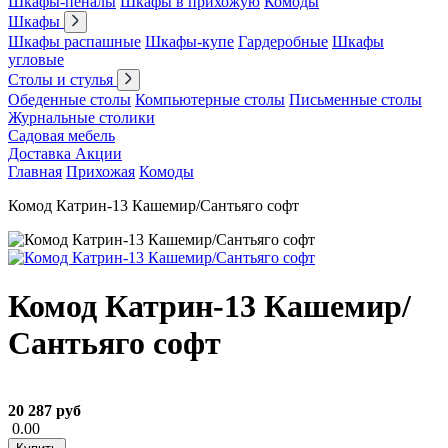
Шкафы-пеналы
Шкафы в прихожую
Комоды
Шкафы
Шкафы распашные
Шкафы-купе
Гардеробные
Шкафы
угловые
Столы и стулья
Обеденные столы
Компьютерные столы
Письменные столы
Журнальные столики
Садовая мебель
Доставка
Акции
Главная
Прихожая
Комоды
Комод Катрин-13 Кашемир/Сантьяго софт
Комод Катрин-13 Кашемир/
Сантьяго софт
20 287 руб
0.00