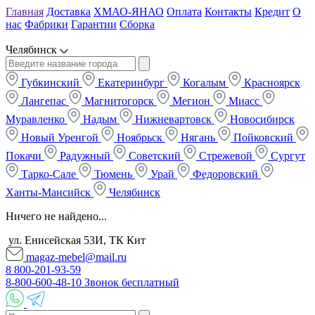
Главная
Доставка
ХМАО-ЯНАО
Оплата
Контакты
Кредит
О
нас
Фабрики
Гарантии
Сборка
Челябинск
Губкинский
Екатеринбург
Когалым
Красноярск
Лангепас
Магнитогорск
Мегион
Миасс
Муравленко
Надым
Нижневартовск
Новосибирск
Новый Уренгой
Ноябрьск
Нягань
Пойковский
Покачи
Радужный
Советский
Стрежевой
Сургут
Тарко-Сале
Тюмень
Урай
Федоровский
Ханты-Мансийск
Челябинск
Ничего не найдено...
ул. Енисейская 53И, ТК Кит
magaz-mebel@mail.ru
8 800-201-93-59
8-800-600-48-10 Звонок бесплатный