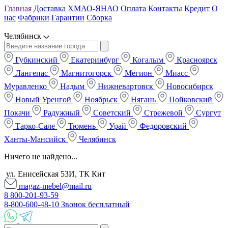
Главная
Доставка
ХМАО-ЯНАО
Оплата
Контакты
Кредит
О
нас
Фабрики
Гарантии
Сборка
Челябинск
Губкинский
Екатеринбург
Когалым
Красноярск
Лангепас
Магнитогорск
Мегион
Миасс
Муравленко
Надым
Нижневартовск
Новосибирск
Новый Уренгой
Ноябрьск
Нягань
Пойковский
Покачи
Радужный
Советский
Стрежевой
Сургут
Тарко-Сале
Тюмень
Урай
Федоровский
Ханты-Мансийск
Челябинск
Ничего не найдено...
ул. Енисейская 53И, ТК Кит
magaz-mebel@mail.ru
8 800-201-93-59
8-800-600-48-10 Звонок бесплатный