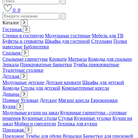
0
0
Каталог
Гостиная
Стенки в гостиную
Модульные гостиные
Мебель для ТВ
Буфеты и серванты
Шкафы для гостиной
Стеллажи
Полки
навесные
Библиотеки
Спальня
Спальные гарнитуры
Кровати
Матрасы
Комоды для спальни
Зеркала
Прикроватные банкетки
Тумбы прикроватные
Туалетные столики
Детская
Модульные детские
Детские кровати
Шкафы для детской
Комоды
Столы для детской
Компьютерные кресла
Диваны
Прямые
Угловые
Детские
Мягкие кресла
Еврокнижки
Кухня
Модульные кухни на заказ
Кухонные гарнитуры - готовые
решения
Кухонные столы
Стулья
Кухонные уголки
Кухни на
заказ
Мойки и смесители
Техника для кухни
Прихожая
Прихожие
Тумбы для обуви
Вешалки
Банкетки для прихожей