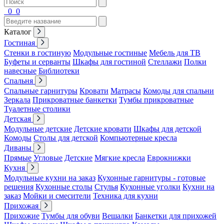
0
0
Каталог
Гостиная
Стенки в гостиную
Модульные гостиные
Мебель для ТВ
Буфеты и серванты
Шкафы для гостиной
Стеллажи
Полки
навесные
Библиотеки
Спальня
Спальные гарнитуры
Кровати
Матрасы
Комоды для спальни
Зеркала
Прикроватные банкетки
Тумбы прикроватные
Туалетные столики
Детская
Модульные детские
Детские кровати
Шкафы для детской
Комоды
Столы для детской
Компьютерные кресла
Диваны
Прямые
Угловые
Детские
Мягкие кресла
Еврокнижки
Кухня
Модульные кухни на заказ
Кухонные гарнитуры - готовые
решения
Кухонные столы
Стулья
Кухонные уголки
Кухни на
заказ
Мойки и смесители
Техника для кухни
Прихожая
Прихожие
Тумбы для обуви
Вешалки
Банкетки для прихожей