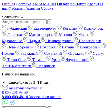
Главная
Доставка
ХМАО-ЯНАО
Оплата
Контакты
Кредит
О
нас
Фабрики
Гарантии
Сборка
Челябинск
Губкинский
Екатеринбург
Когалым
Красноярск
Лангепас
Магнитогорск
Мегион
Миасс
Муравленко
Надым
Нижневартовск
Новосибирск
Новый Уренгой
Ноябрьск
Нягань
Пойковский
Покачи
Радужный
Советский
Стрежевой
Сургут
Тарко-Сале
Тюмень
Урай
Федоровский
Ханты-Мансийск
Челябинск
Ничего не найдено...
ул. Енисейская 53И, ТК Кит
magaz-mebel@mail.ru
8 800-201-93-59
8-800-600-48-10 Звонок бесплатный