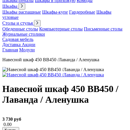
Шкафы-пеналы
Шкафы в прихожую
Комоды
Шкафы
Шкафы распашные
Шкафы-купе
Гардеробные
Шкафы
угловые
Столы и стулья
Обеденные столы
Компьютерные столы
Письменные столы
Журнальные столики
Садовая мебель
Доставка
Акции
Главная
Модули
Навесной шкаф 450 ВВ450 /Лаванда / Аленушка
Навесной шкаф 450 ВВ450 /
Лаванда / Аленушка
3 730 руб
0.00