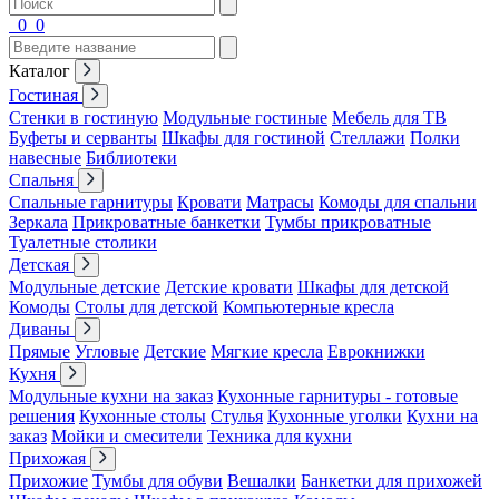
0
0
Каталог
Гостиная
Стенки в гостиную
Модульные гостиные
Мебель для ТВ
Буфеты и серванты
Шкафы для гостиной
Стеллажи
Полки
навесные
Библиотеки
Спальня
Спальные гарнитуры
Кровати
Матрасы
Комоды для спальни
Зеркала
Прикроватные банкетки
Тумбы прикроватные
Туалетные столики
Детская
Модульные детские
Детские кровати
Шкафы для детской
Комоды
Столы для детской
Компьютерные кресла
Диваны
Прямые
Угловые
Детские
Мягкие кресла
Еврокнижки
Кухня
Модульные кухни на заказ
Кухонные гарнитуры - готовые
решения
Кухонные столы
Стулья
Кухонные уголки
Кухни на
заказ
Мойки и смесители
Техника для кухни
Прихожая
Прихожие
Тумбы для обуви
Вешалки
Банкетки для прихожей