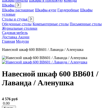
Шкафы-пеналы
Шкафы в прихожую
Комоды
Шкафы
Шкафы распашные
Шкафы-купе
Гардеробные
Шкафы
угловые
Столы и стулья
Обеденные столы
Компьютерные столы
Письменные столы
Журнальные столики
Садовая мебель
Доставка
Акции
Главная
Модули
Навесной шкаф 600 ВВ601 / Лаванда / Аленушка
Навесной шкаф 600 ВВ601 /
Лаванда / Аленушка
4 576 руб
0.00