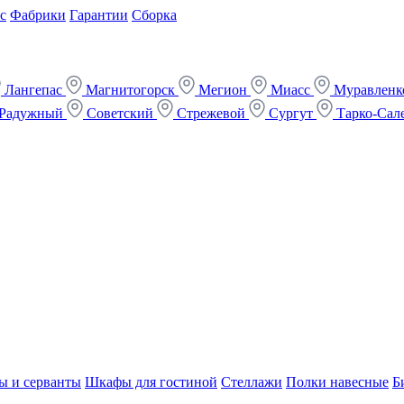
с
Фабрики
Гарантии
Сборка
Лангепас
Магнитогорск
Мегион
Миасс
Муравлен
Радужный
Советский
Стрежевой
Сургут
Тарко-Сал
ы и серванты
Шкафы для гостиной
Стеллажи
Полки навесные
Б