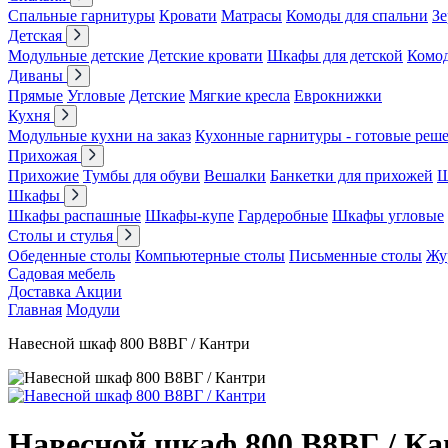
Спальные гарнитуры
Кровати
Матрасы
Комоды для спальни
Зе
Детская
Модульные детские
Детские кровати
Шкафы для детской
Комо
Диваны
Прямые
Угловые
Детские
Мягкие кресла
Еврокнижки
Кухня
Модульные кухни на заказ
Кухонные гарнитуры - готовые реш
Прихожая
Прихожие
Тумбы для обуви
Вешалки
Банкетки для прихожей
Ш
Шкафы
Шкафы распашные
Шкафы-купе
Гардеробные
Шкафы угловые
Столы и стулья
Обеденные столы
Компьютерные столы
Письменные столы
Жу
Садовая мебель
Доставка
Акции
Главная
Модули
Навесной шкаф 800 В8ВГ / Кантри
Навесной шкаф 800 В8ВГ / Ка