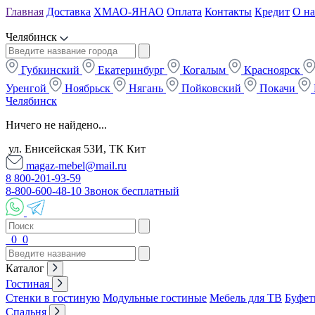
Главная
Доставка
ХМАО-ЯНАО
Оплата
Контакты
Кредит
О на
Челябинск
Губкинский
Екатеринбург
Когалым
Красноярск
Уренгой
Ноябрьск
Нягань
Пойковский
Покачи
Челябинск
Ничего не найдено...
ул. Енисейская 53И, ТК Кит
magaz-mebel@mail.ru
8 800-201-93-59
8-800-600-48-10 Звонок бесплатный
0
0
Каталог
Гостиная
Стенки в гостиную
Модульные гостиные
Мебель для ТВ
Буфет
Спальня