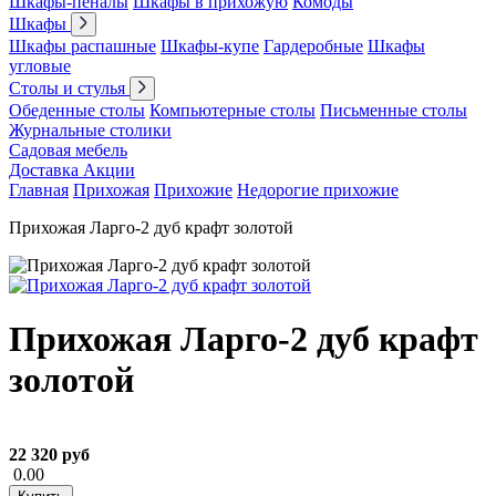
Шкафы-пеналы
Шкафы в прихожую
Комоды
Шкафы
Шкафы распашные
Шкафы-купе
Гардеробные
Шкафы
угловые
Столы и стулья
Обеденные столы
Компьютерные столы
Письменные столы
Журнальные столики
Садовая мебель
Доставка
Акции
Главная
Прихожая
Прихожие
Недорогие прихожие
Прихожая Ларго-2 дуб крафт золотой
Прихожая Ларго-2 дуб крафт
золотой
22 320 руб
0.00