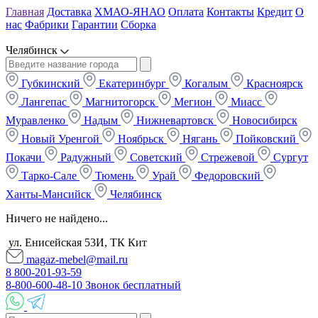
Главная
Доставка
ХМАО-ЯНАО
Оплата
Контакты
Кредит
О
нас
Фабрики
Гарантии
Сборка
Челябинск
Губкинский
Екатеринбург
Когалым
Красноярск
Лангепас
Магнитогорск
Мегион
Миасс
Муравленко
Надым
Нижневартовск
Новосибирск
Новый Уренгой
Ноябрьск
Нягань
Пойковский
Покачи
Радужный
Советский
Стрежевой
Сургут
Тарко-Сале
Тюмень
Урай
Федоровский
Ханты-Мансийск
Челябинск
Ничего не найдено...
ул. Енисейская 53И, ТК Кит
magaz-mebel@mail.ru
8 800-201-93-59
8-800-600-48-10 Звонок бесплатный