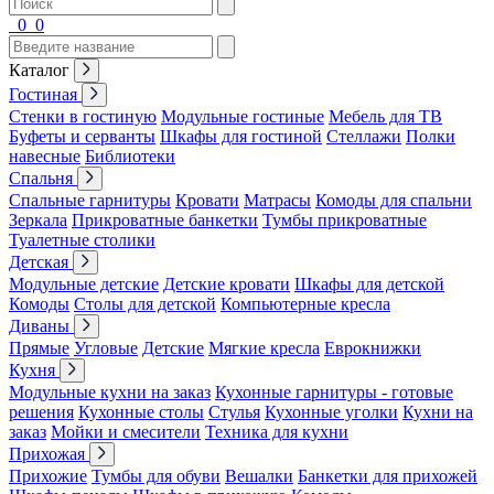
0
0
Каталог
Гостиная
Стенки в гостиную
Модульные гостиные
Мебель для ТВ
Буфеты и серванты
Шкафы для гостиной
Стеллажи
Полки
навесные
Библиотеки
Спальня
Спальные гарнитуры
Кровати
Матрасы
Комоды для спальни
Зеркала
Прикроватные банкетки
Тумбы прикроватные
Туалетные столики
Детская
Модульные детские
Детские кровати
Шкафы для детской
Комоды
Столы для детской
Компьютерные кресла
Диваны
Прямые
Угловые
Детские
Мягкие кресла
Еврокнижки
Кухня
Модульные кухни на заказ
Кухонные гарнитуры - готовые
решения
Кухонные столы
Стулья
Кухонные уголки
Кухни на
заказ
Мойки и смесители
Техника для кухни
Прихожая
Прихожие
Тумбы для обуви
Вешалки
Банкетки для прихожей