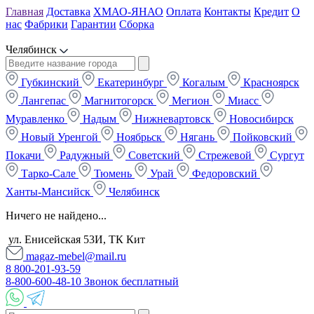
Главная
Доставка
ХМАО-ЯНАО
Оплата
Контакты
Кредит
О
нас
Фабрики
Гарантии
Сборка
Челябинск
Губкинский
Екатеринбург
Когалым
Красноярск
Лангепас
Магнитогорск
Мегион
Миасс
Муравленко
Надым
Нижневартовск
Новосибирск
Новый Уренгой
Ноябрьск
Нягань
Пойковский
Покачи
Радужный
Советский
Стрежевой
Сургут
Тарко-Сале
Тюмень
Урай
Федоровский
Ханты-Мансийск
Челябинск
Ничего не найдено...
ул. Енисейская 53И, ТК Кит
magaz-mebel@mail.ru
8 800-201-93-59
8-800-600-48-10 Звонок бесплатный