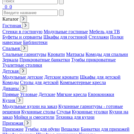
0
0
Каталог
Гостиная
Стенки в гостиную
Модульные гостиные
Мебель для ТВ
Буфеты и серванты
Шкафы для гостиной
Стеллажи
Полки
навесные
Библиотеки
Спальня
Спальные гарнитуры
Кровати
Матрасы
Комоды для спальни
Зеркала
Прикроватные банкетки
Тумбы прикроватные
Туалетные столики
Детская
Модульные детские
Детские кровати
Шкафы для детской
Комоды
Столы для детской
Компьютерные кресла
Диваны
Прямые
Угловые
Детские
Мягкие кресла
Еврокнижки
Кухня
Модульные кухни на заказ
Кухонные гарнитуры - готовые
решения
Кухонные столы
Стулья
Кухонные уголки
Кухни на
заказ
Мойки и смесители
Техника для кухни
Прихожая
Прихожие
Тумбы для обуви
Вешалки
Банкетки для прихожей