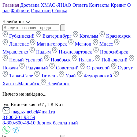
Главная
Доставка
ХМАО-ЯНАО
Оплата
Контакты
Кредит
О
нас
Фабрики
Гарантии
Сборка
Челябинск
Губкинский
Екатеринбург
Когалым
Красноярск
Лангепас
Магнитогорск
Мегион
Миасс
Муравленко
Надым
Нижневартовск
Новосибирск
Новый Уренгой
Ноябрьск
Нягань
Пойковский
Покачи
Радужный
Советский
Стрежевой
Сургут
Тарко-Сале
Тюмень
Урай
Федоровский
Ханты-Мансийск
Челябинск
Ничего не найдено...
ул. Енисейская 53И, ТК Кит
magaz-mebel@mail.ru
8 800-201-93-59
8-800-600-48-10 Звонок бесплатный