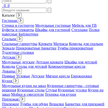
0
0
Каталог
Гостиная
Стенки в гостиную
Модульные гостиные
Мебель для ТВ
Буфеты и серванты
Шкафы для гостиной
Стеллажи
Полки
навесные
Библиотеки
Спальня
Спальные гарнитуры
Кровати
Матрасы
Комоды для спальни
Зеркала
Прикроватные банкетки
Тумбы прикроватные
Туалетные столики
Детская
Модульные детские
Детские кровати
Шкафы для детской
Комоды
Столы для детской
Компьютерные кресла
Диваны
Прямые
Угловые
Детские
Мягкие кресла
Еврокнижки
Кухня
Модульные кухни на заказ
Кухонные гарнитуры - готовые
решения
Кухонные столы
Стулья
Кухонные уголки
Кухни на
заказ
Мойки и смесители
Техника для кухни
Прихожая
Прихожие
Тумбы для обуви
Вешалки
Банкетки для прихожей