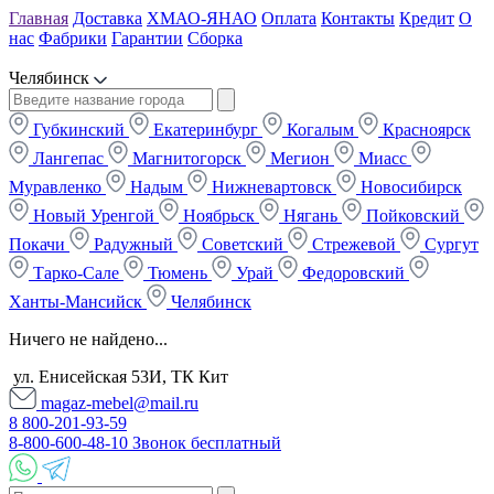
Главная
Доставка
ХМАО-ЯНАО
Оплата
Контакты
Кредит
О
нас
Фабрики
Гарантии
Сборка
Челябинск
Губкинский
Екатеринбург
Когалым
Красноярск
Лангепас
Магнитогорск
Мегион
Миасс
Муравленко
Надым
Нижневартовск
Новосибирск
Новый Уренгой
Ноябрьск
Нягань
Пойковский
Покачи
Радужный
Советский
Стрежевой
Сургут
Тарко-Сале
Тюмень
Урай
Федоровский
Ханты-Мансийск
Челябинск
Ничего не найдено...
ул. Енисейская 53И, ТК Кит
magaz-mebel@mail.ru
8 800-201-93-59
8-800-600-48-10 Звонок бесплатный