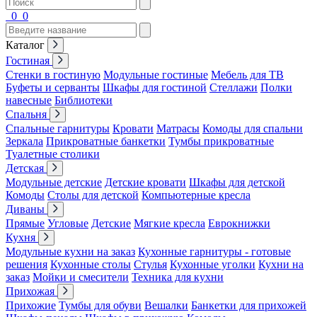
0
0
Каталог
Гостиная
Стенки в гостиную
Модульные гостиные
Мебель для ТВ
Буфеты и серванты
Шкафы для гостиной
Стеллажи
Полки
навесные
Библиотеки
Спальня
Спальные гарнитуры
Кровати
Матрасы
Комоды для спальни
Зеркала
Прикроватные банкетки
Тумбы прикроватные
Туалетные столики
Детская
Модульные детские
Детские кровати
Шкафы для детской
Комоды
Столы для детской
Компьютерные кресла
Диваны
Прямые
Угловые
Детские
Мягкие кресла
Еврокнижки
Кухня
Модульные кухни на заказ
Кухонные гарнитуры - готовые
решения
Кухонные столы
Стулья
Кухонные уголки
Кухни на
заказ
Мойки и смесители
Техника для кухни
Прихожая
Прихожие
Тумбы для обуви
Вешалки
Банкетки для прихожей