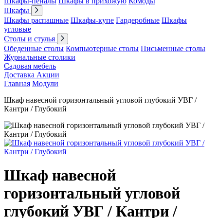
Шкафы-пеналы
Шкафы в прихожую
Комоды
Шкафы
Шкафы распашные
Шкафы-купе
Гардеробные
Шкафы
угловые
Столы и стулья
Обеденные столы
Компьютерные столы
Письменные столы
Журнальные столики
Садовая мебель
Доставка
Акции
Главная
Модули
Шкаф навесной горизонтальный угловой глубокий УВГ /
Кантри / Глубокий
Шкаф навесной
горизонтальный угловой
глубокий УВГ / Кантри /