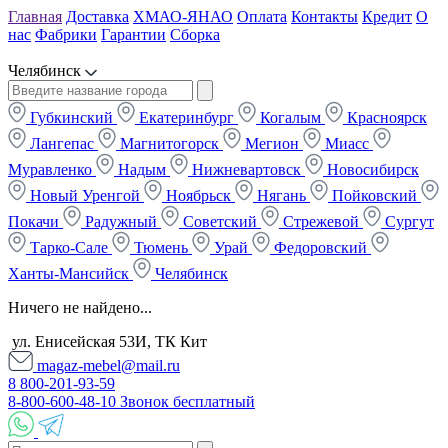
Главная
Доставка
ХМАО-ЯНАО
Оплата
Контакты
Кредит
О
нас
Фабрики
Гарантии
Сборка
Челябинск
Губкинский
Екатеринбург
Когалым
Красноярск
Лангепас
Магнитогорск
Мегион
Миасс
Муравленко
Надым
Нижневартовск
Новосибирск
Новый Уренгой
Ноябрьск
Нягань
Пойковский
Покачи
Радужный
Советский
Стрежевой
Сургут
Тарко-Сале
Тюмень
Урай
Федоровский
Ханты-Мансийск
Челябинск
Ничего не найдено...
ул. Енисейская 53И, ТК Кит
magaz-mebel@mail.ru
8 800-201-93-59
8-800-600-48-10 Звонок бесплатный