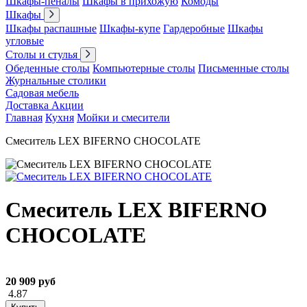
Шкафы-пеналы
Шкафы в прихожую
Комоды
Шкафы
Шкафы распашные
Шкафы-купе
Гардеробные
Шкафы
угловые
Столы и стулья
Обеденные столы
Компьютерные столы
Письменные столы
Журнальные столики
Садовая мебель
Доставка
Акции
Главная
Кухня
Мойки и смесители
Смеситель LEX BIFERNO CHOCOLATE
Смеситель LEX BIFERNO
CHOCOLATE
20 909 руб
4.87