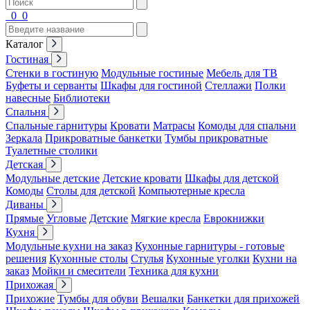
0
0
Каталог
Гостиная
Стенки в гостиную
Модульные гостиные
Мебель для ТВ
Буфеты и серванты
Шкафы для гостиной
Стеллажи
Полки
навесные
Библиотеки
Спальня
Спальные гарнитуры
Кровати
Матрасы
Комоды для спальни
Зеркала
Прикроватные банкетки
Тумбы прикроватные
Туалетные столики
Детская
Модульные детские
Детские кровати
Шкафы для детской
Комоды
Столы для детской
Компьютерные кресла
Диваны
Прямые
Угловые
Детские
Мягкие кресла
Еврокнижки
Кухня
Модульные кухни на заказ
Кухонные гарнитуры - готовые
решения
Кухонные столы
Стулья
Кухонные уголки
Кухни на
заказ
Мойки и смесители
Техника для кухни
Прихожая
Прихожие
Тумбы для обуви
Вешалки
Банкетки для прихожей