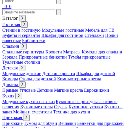
0
0
Каталог
Гостиная
Стенки в гостиную
Модульные гостиные
Мебель для ТВ
Буфеты и серванты
Шкафы для гостиной
Стеллажи
Полки
навесные
Библиотеки
Спальня
Спальные гарнитуры
Кровати
Матрасы
Комоды для спальни
Зеркала
Прикроватные банкетки
Тумбы прикроватные
Туалетные столики
Детская
Модульные детские
Детские кровати
Шкафы для детской
Комоды
Столы для детской
Компьютерные кресла
Диваны
Прямые
Угловые
Детские
Мягкие кресла
Еврокнижки
Кухня
Модульные кухни на заказ
Кухонные гарнитуры - готовые
решения
Кухонные столы
Стулья
Кухонные уголки
Кухни на
заказ
Мойки и смесители
Техника для кухни
Прихожая
Прихожие
Тумбы для обуви
Вешалки
Банкетки для прихожей