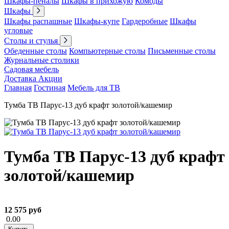
Шкафы-пеналы
Шкафы в прихожую
Комоды
Шкафы
Шкафы распашные
Шкафы-купе
Гардеробные
Шкафы
угловые
Столы и стулья
Обеденные столы
Компьютерные столы
Письменные столы
Журнальные столики
Садовая мебель
Доставка
Акции
Главная
Гостиная
Мебель для ТВ
Тумба ТВ Парус-13 дуб крафт золотой/кашемир
Тумба ТВ Парус-13 дуб крафт
золотой/кашемир
12 575 руб
0.00