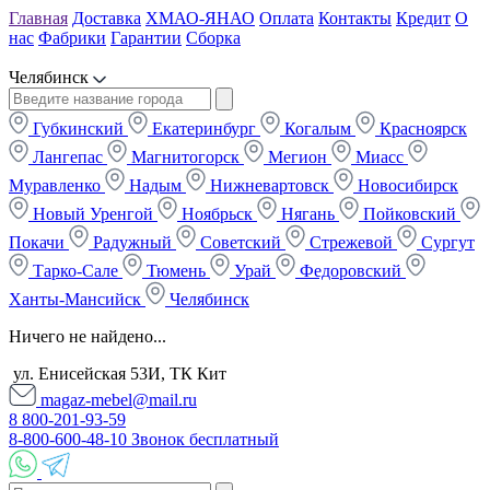
Главная
Доставка
ХМАО-ЯНАО
Оплата
Контакты
Кредит
О
нас
Фабрики
Гарантии
Сборка
Челябинск
Губкинский
Екатеринбург
Когалым
Красноярск
Лангепас
Магнитогорск
Мегион
Миасс
Муравленко
Надым
Нижневартовск
Новосибирск
Новый Уренгой
Ноябрьск
Нягань
Пойковский
Покачи
Радужный
Советский
Стрежевой
Сургут
Тарко-Сале
Тюмень
Урай
Федоровский
Ханты-Мансийск
Челябинск
Ничего не найдено...
ул. Енисейская 53И, ТК Кит
magaz-mebel@mail.ru
8 800-201-93-59
8-800-600-48-10 Звонок бесплатный