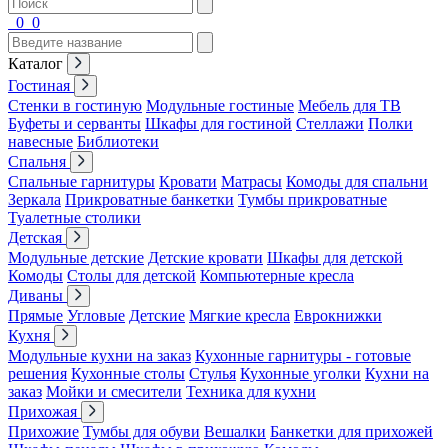
0
0
Каталог
Гостиная
Стенки в гостиную
Модульные гостиные
Мебель для ТВ
Буфеты и серванты
Шкафы для гостиной
Стеллажи
Полки
навесные
Библиотеки
Спальня
Спальные гарнитуры
Кровати
Матрасы
Комоды для спальни
Зеркала
Прикроватные банкетки
Тумбы прикроватные
Туалетные столики
Детская
Модульные детские
Детские кровати
Шкафы для детской
Комоды
Столы для детской
Компьютерные кресла
Диваны
Прямые
Угловые
Детские
Мягкие кресла
Еврокнижки
Кухня
Модульные кухни на заказ
Кухонные гарнитуры - готовые
решения
Кухонные столы
Стулья
Кухонные уголки
Кухни на
заказ
Мойки и смесители
Техника для кухни
Прихожая
Прихожие
Тумбы для обуви
Вешалки
Банкетки для прихожей