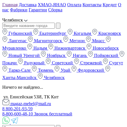
Главная
Доставка
ХМАО-ЯНАО
Оплата
Контакты
Кредит
О
нас
Фабрики
Гарантии
Сборка
Челябинск
Губкинский
Екатеринбург
Когалым
Красноярск
Лангепас
Магнитогорск
Мегион
Миасс
Муравленко
Надым
Нижневартовск
Новосибирск
Новый Уренгой
Ноябрьск
Нягань
Пойковский
Покачи
Радужный
Советский
Стрежевой
Сургут
Тарко-Сале
Тюмень
Урай
Федоровский
Ханты-Мансийск
Челябинск
Ничего не найдено...
ул. Енисейская 53И, ТК Кит
magaz-mebel@mail.ru
8 800-201-93-59
8-800-600-48-10 Звонок бесплатный