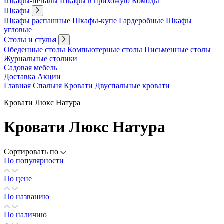
Шкафы-пеналы
Шкафы в прихожую
Комоды
Шкафы
Шкафы распашные
Шкафы-купе
Гардеробные
Шкафы
угловые
Столы и стулья
Обеденные столы
Компьютерные столы
Письменные столы
Журнальные столики
Садовая мебель
Доставка
Акции
Главная
Спальня
Кровати
Двуспальные кровати
Кровати Люкс Натура
Кровати Люкс Натура
Сортировать по
По популярности
По цене
По названию
По наличию