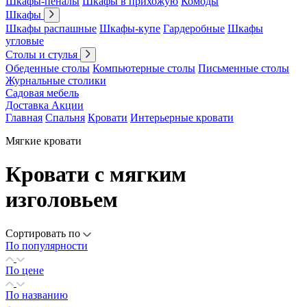
Шкафы-пеналы
Шкафы в прихожую
Комоды
Шкафы
Шкафы распашные
Шкафы-купе
Гардеробные
Шкафы
угловые
Столы и стулья
Обеденные столы
Компьютерные столы
Письменные столы
Журнальные столики
Садовая мебель
Доставка
Акции
Главная
Спальня
Кровати
Интерьерные кровати
Мягкие кровати
Кровати с мягким
изголовьем
Сортировать по
По популярности
По цене
По названию