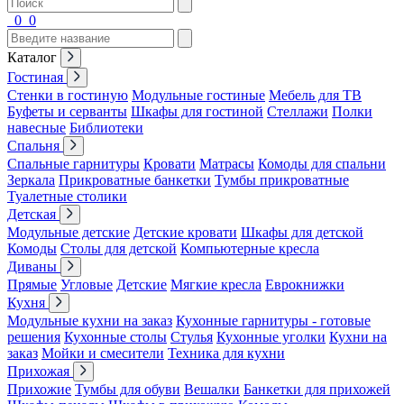
0
0
Каталог
Гостиная
Стенки в гостиную
Модульные гостиные
Мебель для ТВ
Буфеты и серванты
Шкафы для гостиной
Стеллажи
Полки
навесные
Библиотеки
Спальня
Спальные гарнитуры
Кровати
Матрасы
Комоды для спальни
Зеркала
Прикроватные банкетки
Тумбы прикроватные
Туалетные столики
Детская
Модульные детские
Детские кровати
Шкафы для детской
Комоды
Столы для детской
Компьютерные кресла
Диваны
Прямые
Угловые
Детские
Мягкие кресла
Еврокнижки
Кухня
Модульные кухни на заказ
Кухонные гарнитуры - готовые
решения
Кухонные столы
Стулья
Кухонные уголки
Кухни на
заказ
Мойки и смесители
Техника для кухни
Прихожая
Прихожие
Тумбы для обуви
Вешалки
Банкетки для прихожей