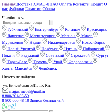
Главная
Доставка
ХМАО-ЯНАО
Оплата
Контакты
Кредит
О
нас
Фабрики
Гарантии
Сборка
Челябинск
Губкинский
Екатеринбург
Когалым
Красноярск
Лангепас
Магнитогорск
Мегион
Миасс
Муравленко
Надым
Нижневартовск
Новосибирск
Новый Уренгой
Ноябрьск
Нягань
Пойковский
Покачи
Радужный
Советский
Стрежевой
Сургут
Тарко-Сале
Тюмень
Урай
Федоровский
Ханты-Мансийск
Челябинск
Ничего не найдено...
ул. Енисейская 53И, ТК Кит
magaz-mebel@mail.ru
8 800-201-93-59
8-800-600-48-10 Звонок бесплатный