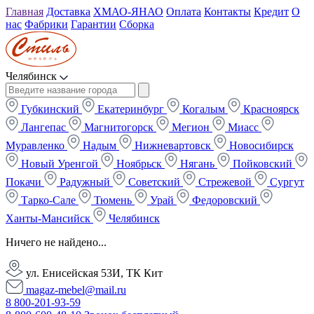
Главная
Доставка
ХМАО-ЯНАО
Оплата
Контакты
Кредит
О
нас
Фабрики
Гарантии
Сборка
Челябинск
Губкинский
Екатеринбург
Когалым
Красноярск
Лангепас
Магнитогорск
Мегион
Миасс
Муравленко
Надым
Нижневартовск
Новосибирск
Новый Уренгой
Ноябрьск
Нягань
Пойковский
Покачи
Радужный
Советский
Стрежевой
Сургут
Тарко-Сале
Тюмень
Урай
Федоровский
Ханты-Мансийск
Челябинск
Ничего не найдено...
ул. Енисейская 53И, ТК Кит
magaz-mebel@mail.ru
8 800-201-93-59