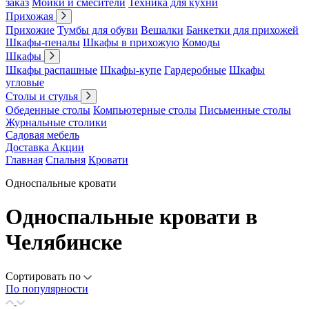
заказ
Мойки и смесители
Техника для кухни
Прихожая
Прихожие
Тумбы для обуви
Вешалки
Банкетки для прихожей
Шкафы-пеналы
Шкафы в прихожую
Комоды
Шкафы
Шкафы распашные
Шкафы-купе
Гардеробные
Шкафы
угловые
Столы и стулья
Обеденные столы
Компьютерные столы
Письменные столы
Журнальные столики
Садовая мебель
Доставка
Акции
Главная
Спальня
Кровати
Односпальные кровати
Односпальные кровати в
Челябинске
Сортировать по
По популярности