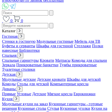
8-800-600-48-10 Звонок бесплатный
0
0
Каталог
Гостиная
Стенки в гостиную
Модульные гостиные
Мебель для ТВ
Буфеты и серванты
Шкафы для гостиной
Стеллажи
Полки
навесные
Библиотеки
Спальня
Спальные гарнитуры
Кровати
Матрасы
Комоды для спальни
Зеркала
Прикроватные банкетки
Тумбы прикроватные
Туалетные столики
Детская
Модульные детские
Детские кровати
Шкафы для детской
Комоды
Столы для детской
Компьютерные кресла
Диваны
Прямые
Угловые
Детские
Мягкие кресла
Еврокнижки
Кухня
Модульные кухни на заказ
Кухонные гарнитуры - готовые
решения
Кухонные столы
Стулья
Кухонные уголки
Кухни на