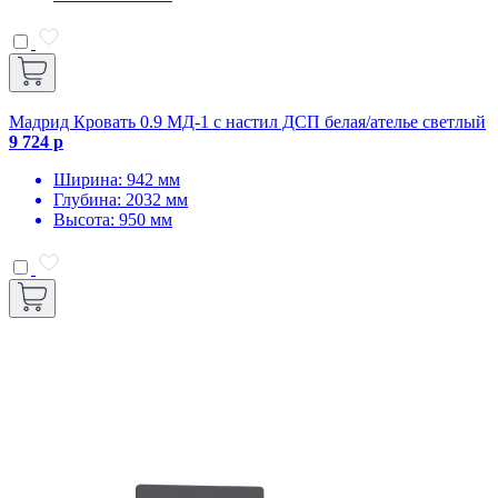
Мадрид Кровать 0.9 МД-1 с настил ДСП белая/ателье светлый
9 724 р
Ширина: 942 мм
Глубина: 2032 мм
Высота: 950 мм