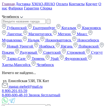
Главная
Доставка
ХМАО-ЯНАО
Оплата
Контакты
Кредит
О
нас
Фабрики
Гарантии
Сборка
Челябинск
Губкинский
Екатеринбург
Когалым
Красноярск
Лангепас
Магнитогорск
Мегион
Миасс
Муравленко
Надым
Нижневартовск
Новосибирск
Новый Уренгой
Ноябрьск
Нягань
Пойковский
Покачи
Радужный
Советский
Стрежевой
Сургут
Тарко-Сале
Тюмень
Урай
Федоровский
Ханты-Мансийск
Челябинск
Ничего не найдено...
ул. Енисейская 53И, ТК Кит
magaz-mebel@mail.ru
8 800-201-93-59
8-800-600-48-10 Звонок бесплатный