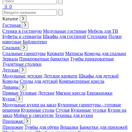
0
0
Каталог
Гостиная
Стенки в гостиную
Модульные гостиные
Мебель для ТВ
Буфеты и серванты
Шкафы для гостиной
Стеллажи
Полки
навесные
Библиотеки
Спальня
Спальные гарнитуры
Кровати
Матрасы
Комоды для спальни
Зеркала
Прикроватные банкетки
Тумбы прикроватные
Туалетные столики
Детская
Модульные детские
Детские кровати
Шкафы для детской
Комоды
Столы для детской
Компьютерные кресла
Диваны
Прямые
Угловые
Детские
Мягкие кресла
Еврокнижки
Кухня
Модульные кухни на заказ
Кухонные гарнитуры - готовые
решения
Кухонные столы
Стулья
Кухонные уголки
Кухни на
заказ
Мойки и смесители
Техника для кухни
Прихожая
Прихожие
Тумбы для обуви
Вешалки
Банкетки для прихожей