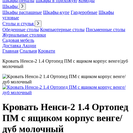
Шкафы-пеналы
Шкафы в прихожую
Комоды
Шкафы
Шкафы распашные
Шкафы-купе
Гардеробные
Шкафы
угловые
Столы и стулья
Обеденные столы
Компьютерные столы
Письменные столы
Журнальные столики
Садовая мебель
Доставка
Акции
Главная
Спальня
Кровати
Кровать Ненси-2 1.4 Ортопед ПМ с ящиком корпус венге/дуб
молочный
Кровать Ненси-2 1.4 Ортопед
ПМ с ящиком корпус венге/
дуб молочный