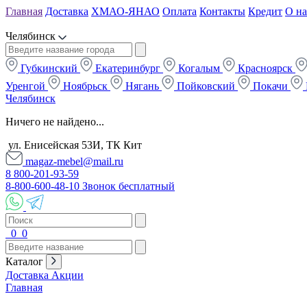
Главная
Доставка
ХМАО-ЯНАО
Оплата
Контакты
Кредит
О на
Челябинск
Губкинский
Екатеринбург
Когалым
Красноярск
Уренгой
Ноябрьск
Нягань
Пойковский
Покачи
Челябинск
Ничего не найдено...
ул. Енисейская 53И, ТК Кит
magaz-mebel@mail.ru
8 800-201-93-59
8-800-600-48-10 Звонок бесплатный
0
0
Каталог
Доставка
Акции
Главная