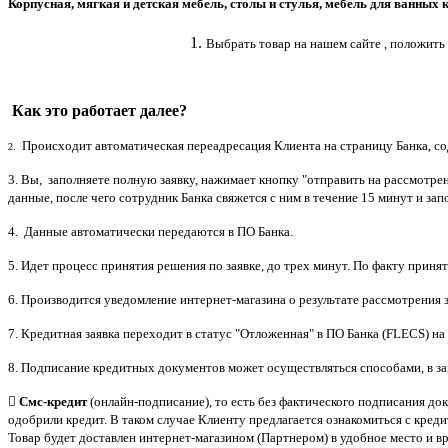
Корпусная, мягкая и детская мебель, столы и стулья, мебель для ванных 
1.
Выбрать товар на нашем сайте , положить
Как это работает далее?
Происходит автоматическая переадресация Клиента на страницу Банка, с
2.
3. Вы, заполняете полную заявку, нажимает кнопку "отправить на рассмотре
данные, после чего сотрудник Банка свяжется с ним в течение 15 минут и за
4. Данные автоматически передаются в ПО Банка.
5. Идет процесс принятия решения по заявке, до трех минут. По факту принят
6. Производится уведомление интернет-магазина о результате рассмотрения за
7. Кредитная заявка переходит в статус "Отложенная" в ПО Банка (FLECS) на 
8. Подписание кредитных документов может осуществляться способами, в за
 Смс-кредит
(онлайн-подписание), то есть без фактического подписания док
одобрили кредит. В таком случае Клиенту предлагается ознакомиться с кред
Товар будет доставлен интернет-магазином (Партнером) в удобное место и в