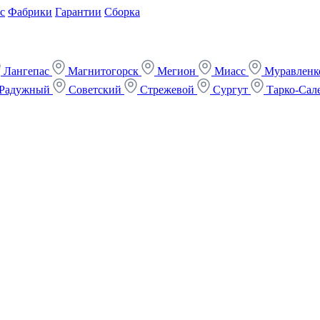
с
Фабрики
Гарантии
Сборка
Лангепас
Магнитогорск
Мегион
Миасс
Муравлен
Радужный
Советский
Стрежевой
Сургут
Тарко-Сал