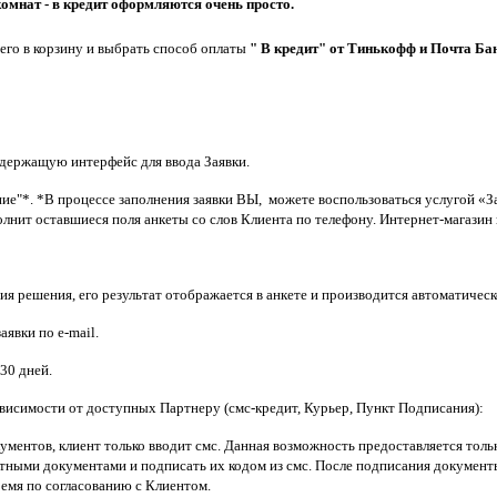
комнат - в кредит оформляются очень просто.
 его в корзину и выбрать способ оплаты
" В кредит" от
Тинькофф и Почта Ба
одержащую интерфейс для ввода Заявки.
ние"*. *В процессе заполнения заявки ВЫ, можете воспользоваться услугой «За
полнит оставшиеся поля анкеты со слов Клиента по телефону. Интернет-магазин 
ия решения, его результат отображается в анкете и производится автоматическ
явки по e-mail.
30 дней.
висимости от доступных Партнеру (смс-кредит, Курьер, Пункт Подписания):
ументов, клиент только вводит смс. Данная возможность предоставляется толь
итными документами и подписать их кодом из смс. После подписания документы
ремя по согласованию с Клиентом.